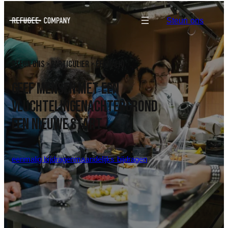
Steun ons
steun ons > particulier > eenmalig
GEEF MENSEN MET EEN
VLUCHTELINGENACHTERGROND
EEN NIEUWE START
eenmalig bijdragen
maandelijks bijdragen