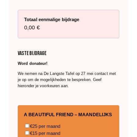
i
j
d
Totaal eenmalige bijdrage
r
0,00 €
a
g
e
Vaste bijdrage
Word donateur!
We nemen na De Langste Tafel op 27 mei contact met
je op om de mogelijkheden te bespreken. Geef
hieronder je voorkeuren aan.
A BEAUTIFUL FRIEND – MAANDELIJKS
€25 per maand
€15 per maand