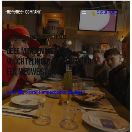
Steun ons
steun ons > zakelijk > eenmalig
GEEF MENSEN MET EEN
VLUCHTELINGENACHTERGROND
EEN NIEUWE START
eenmalig bijdragen
maandelijks bijdragen