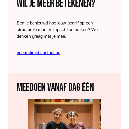
WIL JE MEER BETEKENEN?
o
e
n
s
n
(
u
Ben je benieuwd hoe jouw bedrijf op een
R
m
structurele manier impact kan maken? We
e
m
denken graag met je mee.
q
e
u
r
i
neem direct contact op
r
e
d
)
MEEDOEN VANAF DAG ÉéN