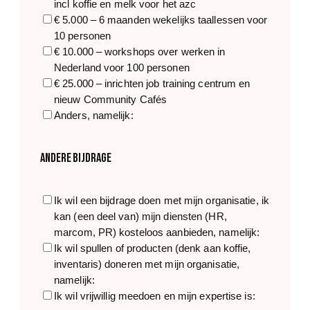
incl koffie en melk voor het azc
€ 5.000 – 6 maanden wekelijks taallessen voor
10 personen
€ 10.000 – workshops over werken in
Nederland voor 100 personen
€ 25.000 – inrichten job training centrum en
nieuw Community Cafés
Anders, namelijk:
Andere bijdrage
A
Ik wil een bijdrage doen met mijn organisatie, ik
n
kan (een deel van) mijn diensten (HR,
d
marcom, PR) kosteloos aanbieden, namelijk:
e
Ik wil spullen of producten (denk aan koffie,
r
inventaris) doneren met mijn organisatie,
e
namelijk:
b
Ik wil vrijwillig meedoen en mijn expertise is: