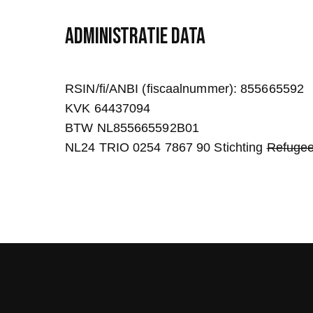
H
A
ADMINISTRATIe DATA
RSIN/fi/ANBI (fiscaalnummer): 855665592
KVK 64437094
BTW NL855665592B01
NL24 TRIO 0254 7867 90 Stichting
Refuge