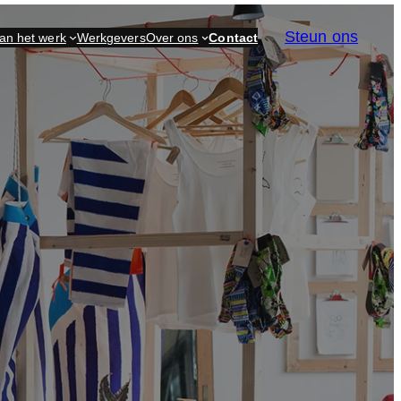
Steun ons
an het werk
Werkgevers
Over ons
Contact