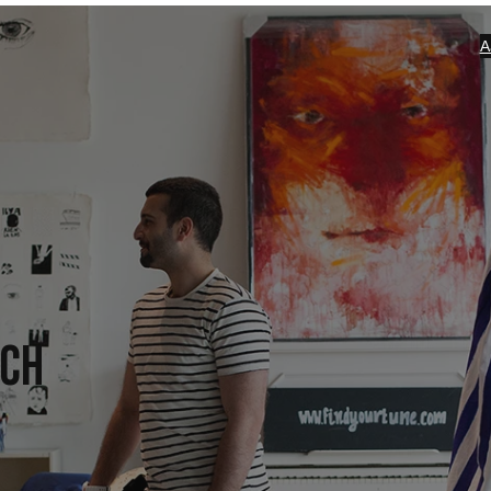
A
ich