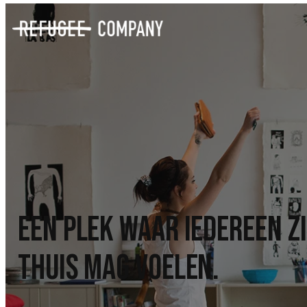
een plek waar iedereen z
thuis mag voelen.