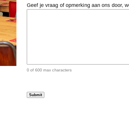
Geef je vraag of opmerking aan ons door, 
0 of 600 max characters
C
A
P
T
C