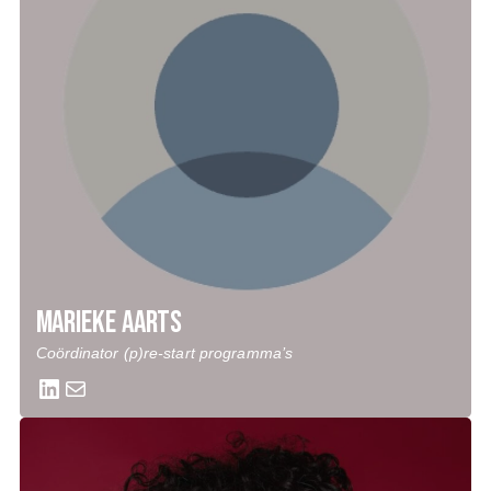
marieke aarts
Coördinator (p)re-start programma’s
LinkedIn
Mail