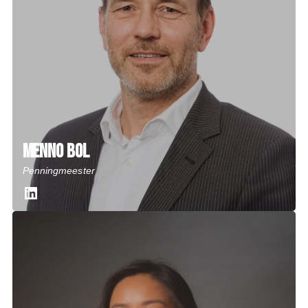
Menno Bol
Penningmeester
LinkedIn