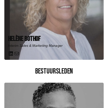
Helène Bothof
Interim Sales & Marketing Manager
LinkedIn
Mail
Bestuursleden