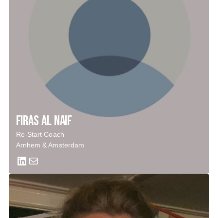
Firas Al Naif
Re-Start Coach
Arnhem & Amsterdam
LinkedIn
Mail