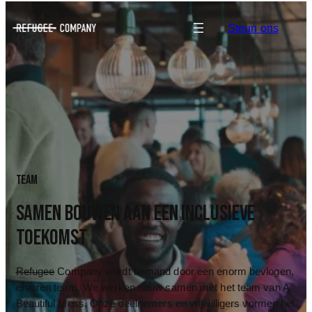
Steun ons
team
Samen bouwen aan een inclusieve
toekomst
Refugee
Company wordt bemand door een enorm bevlogen,
ervaren team. We werken nauw samen met het team van A
Beautiful Mess. Onze deelnemers en vrijwilligers vormen het